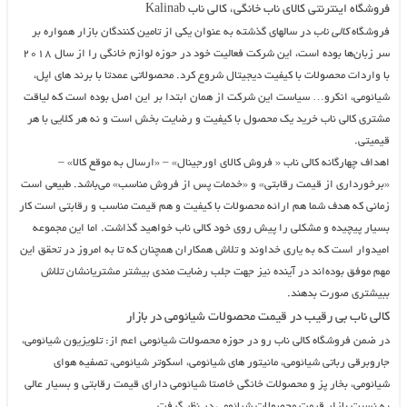
فروشگاه اینترنتی کالای ناب خانگی، کالی ناب Kalinab
فروشگاه
کالی ناب
در سالهای گذشته به عنوان یکی از تامین کنندگان بازار همواره بر
سر زبان‌ها بوده است، این شرکت فعالیت خود در حوزه لوازم خانگی را از سال ۲۰۱۸
با واردات محصولات با کیفیت دیجیتال شروع کرد. محصولاتی عمدتا با برند های اپل،
شیائومی، انکرو… سیاست این شرکت از همان ابتدا بر این اصل بوده است که لیاقت
مشتری کالی ناب خرید یک محصول با کیفیت و رضایت بخش است و نه هر کلایی با هر
قیمیتی.
اهداف چهارگانه کالی ناب « فروش کالای اورجینال» – «ارسال به موقع کالا» –
«برخورداری از قیمت رقابتی» و «خدمات پس از فروش مناسب» می‌باشد. طبیعی است
زمانی که هدف شما هم ارائه محصولات با کیفیت و هم قیمت مناسب و رقابتی است کار
بسیار پیچیده و مشکلی را پیش روی خود کالی ناب خواهید گذاشت. اما این مجموعه
امیدوار است که به یاری خداوند و تلاش همکاران همچنان که تا به امروز در تحقق این
مهم موفق بوده‌اند در آینده نیز جهت جلب رضایت مندی بیشتر مشتریانشان تلاش
ببیشتری صورت بدهند.
کالی ناب بی رقیب در قیمت محصولات شیائومی در بازار
در ضمن فروشگاه کالی ناب رو در حوزه محصولات شیائومی اعم از: تلویزیون شیائومی،
جاروبرقی رباتی شیائومی، مانیتور های شیائومی، اسکوتر شیائومی، تصفیه هوای
شیائومی، بخار پز و محصولات خانگی خاصتا شیائومی دارای قیمت رقابتی و بسیار عالی
به نسبت بازار قیمت محصولات شیائومی در نظر گرفت.