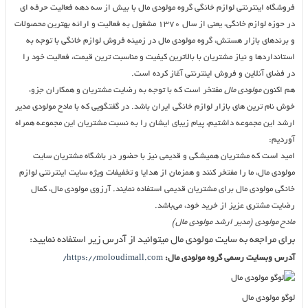
فروشگاه اینترنتی لوازم خانگی گروه مولودی مال با بیش از سه دهه فعالیت حرفه ای
در حوزه لوازم خانگی، یعنی از سال ۱۳۷۰ مشغول به فعالیت و ارائه بهترین محصولات
و برندهای بازار هستش، گروه مولودی مال در زمینه فروش لوازم خانگی با توجه به
استانداردها و نیاز مشتریان با بالاترین کیفیت و مناسبت ترین قیمت، فعالیت خود را
در فضای آنلاین و فروش اینترنتی آغاز کرده است.
هم اکنون
مولودی مال
مفتخر است که با توجه به رضایت مشتریان و همکاران جزوء
خوش نام ترین های بازار لوازم خانگی ایران باشد. در گفتگویی که با مادح مولودی مدیر
ارشد این مجموعه داشتیم، پیام زیبای ایشان را به نسبت مشتریان این مجموعه همراه
آوردیم:
امید است که مشتریان همیشگی و قدیمی نیز با حضور در باشگاه مشتریان سایت
مولودی مال، ما را مفتخر کنند و همزمان از هدایا و تخفیفات ویژه سایت اینترنتی لوازم
خانگی مولودی مال برای مشتریان قدیمی استفاده نمایند. آرزوی مولودی مال، کمال
رضایت مشتری عزیز از خرید خود، می‌باشد.
مادح مولودی (مدیر ارشد مولودی مال)
برای مراجعه به سایت مولودی مال میتوانید از آدرس زیر استفاده نمایید:
آدرس وبسایت رسمی گروه مولودی مال:
https://moloudimall.com/
لوگو مولودی مال