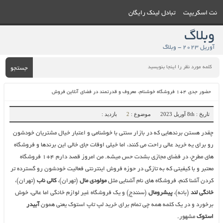
نت اسکریپت
تبادل لینک رایگان
وبلاگ
آوریل 2023 - وبلاگ
جستجو
حضور جدی ۴+۱ فروشگاه خوشنام، معروف و قدرتمند در فضای آنلاین فروش
تاریخ : 8th آوریل 2023
موضوع :
2
بازدید :
چقدر هستن برندهایی که در بازار سنتی با خوشنامی و اعتبار خیال مشتریان خودشون
رو برای یه خرید عالی راحت می کنند، اما خیلی اوقات جای خالی این برندها و فروشگاه
های مطرح، در فضای مجازی بشدت حس میشه. من امروز قصد دارم ۴+۱ فروشگاه
معتبر و با کیفیتی که به تازگی در حوزه فروش اینترنتی فعالیت خودشون رو گسترده تر
کردن آشنا کنم، فروشگاه های نام آشنایی مثل
مولودی مال
(تهران)،
کالی ناب
(تهران)،
خانگی لند
(بانه)،
پیشرومال
(سنندج) و یک فروشگاه غیر لوازم خانگی اما عالی، خوش
برخورد و در یک کلمه همه چی تمام برای خرید لپ تاپ استوک یعنی همون
آبیدر
استوک
مشهور.