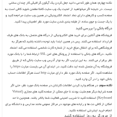
نکته چهارم: همان طور که می دانید جعل کردن یک آیکون گرافیکی کار چندان سختی
نیست. در نتیجه اگر میخواهید از امنیت یک وب سایت کاملا مطمئن شوید کافی است به
صفحه کسب و کارهای دارای نماد اعتماد الکترونیکی در همین وب سایت مراجعه کنید و
با یک جست و جوی ساده، از طبقه بندی شدن سایت مورد نظر اطمینان پیدا کنید.
درگاه بانکی را بررسی کنید
فروشگاه های آنلاین برای خرید های الکترونیکی از درگاه های متصل به بانک های طرف
قرارداد استفاده می کنند. پس در همین ابتدا باید توجه داشته باشید که هرگز به
فروشگاهی که برای انتقال مبلغ خرید از شماره کارت شخصی استفاده می کند اعتماد
نکنید. درگاه های بانکی با استفاده از پروتکل های امن SSL ارتباط شما را با بانک مورد
نظر برقرار می کنند. به این ترتیب اگر به نوار آدرس وب سایت بانکی که از طریق
فروشگاه به آن متصل شده اید دقت کنید، در ابتدای آن می بایست عبارت https را
مشاهده کنید. اگر صفحه بانک مورد نظر دارای عبارت http است هرگز اطلاعات حساب
بانکی خود را در آن وارد کنید.
نکته سوم:
در هنگام وارد کردن اطلاعات کارتتان در صفحه بانک مورد نظر، حتی اگر
همه شرایط دیگر هم مثبت بودند تا جای ممکن از صفحه کلید های مجازی (Virtual
Keyboard) استفاده کنید تا ضریب امنیتی فعالیت شما بالاتر باشد. همچنین تا حد
امکان از کافی نت ها و رایانه های موجود در مراکز عمومی مانند مدارس و دانشگاه برای
انجام خرید اینترنتی استفاده نکنید.
از مرورگر به روز استفاده کنید