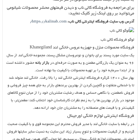
برای مراجعه به فروشگاه کالی ناب و دیدن قیمتهای محشر محصولات شیائومی
می‌توانید بر روی لینک زیر کلیک نمایید:
آدرس وب سایت فروشگاه اینترنتی کالی ناب:
https://kalinab.com/
لوگو فروشگاه کالی ناب
فروشگاه محصولات منزل و جهیزیه عروس خانگی لند Khanegiland
یک سایت مورد پسند برای بانوان و نوعروسان مشکل پسند، مجموعه
خانگی لند
از سال
۹۶ به عنوان یک بازرگانی مطمئن و به صورت حرفه‌ای در
بازار بانه
حضور داشته است
و از ابتدا سرمایه خود را بر تهیه محصولات با کیفیت بنا نهاده است.
بهار سال ۱۴۰۰ کرکره فروشگاه اینترنتی خانگی لند را بالا رفت. خانگی لند متولد شد
تا با خدماتی متفاوت و گلچین کردن از بهترین برندهای بازار به جای همه چیز فروشی و
فروش نامطمئن، با نگاهی حساس و هدف رضایت مشتریان خود را از میان تنوع کالاهای
موجود در بازار بهترین ها را به زعم نظرات کارشناسان خود انتخاب کند؛ مطمئن‌تر، با
کیفیت‌تر و با قیمت های منصفانه را به مشتریان جانِ خود ارائه دهد.
فروشگاه اینترنتی لوازم خانگی اورجینال
در رابطه با سایت خانگی لند با مدیر فروش محترم این مجموعه قوی و با کیفیت صحبت
کردیم و از کیفیت محصولات و تنوع بسیار زیاد این سایت به نسبت سایر سایتها فروش
اینترنتی محصولات لوازم خانگی سوال پرسیدیم، اما جواب آقای هیمن عبداله پوری