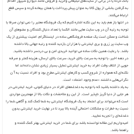
بانک کرده یا در برخی از سایت‌های تبلیغاتی وخرید و فروش مانند دیوارو شیپور اقدام
به گرفتن بخشی از پول کالا به عنوان پیش پرداخت یا همان بیعانه کرده و سپس قطع
ارتباط می‌کنند.
در انتها باز هم باید به این نکته اشاره کنیم که یک فروشگاه معتبر را نمی توان صرفا با
توجه به رتبه آن در وب سایت هایی مانند الکسا یا تعداد دنبال کنندگان و عضوهای آن
شناخت و ممکن است یک صفحه فروشگاهی ساده در اینستاگرام، امنیت بیشتری از یک
وب سایت پر زرق و برق اینترنتی با هزاران بازدید کننده و رتبه جهانی بالا داشته
باشد. با رعایت همین نکات ساده می توانید خریدی امن و بی دردسر داشته باشید.
در دهه اخیر، با توجه به سرعت بالای خرید، سرعت بالای ارسال، هزینه کمتر و صرفه
جویی از اتلاف وقت افراد به خرید اینترنتی تمایل بسیار زیادی نشان داده‌اند اما
نکته‌ای که همواره از شروع کسب و کارهای اینترنتی مطرح بود و افراد نسبت به آ ن
نگرانی‌هایی داشتند «عدم وجود اعتماد» است.
به یاد داشته باشید که با توجه به دغدغه‌های افراد در دنیای کنونی، خرید اینترنتی در
هر جایی از دنیا گریز ناپذیر است. از این رو ملاحضات و نکات بالا از مهمترین مواردی
است که می‌تواند برای اعتماد به یک فروشگاه اینترنتی به شما کمک کند و آگاهی شما را
نسبت به خطرات و مشکلات احتمالی آینده بالا ببرد تا در نهایت خرید اینترنتی بدون
دغدغه‌ای را تجربه نمایید.
امیدواریم این مقاله توانسته باشد برای شما در خرید اینترنتی بهتر کمک کننده و
راهنما باشد.