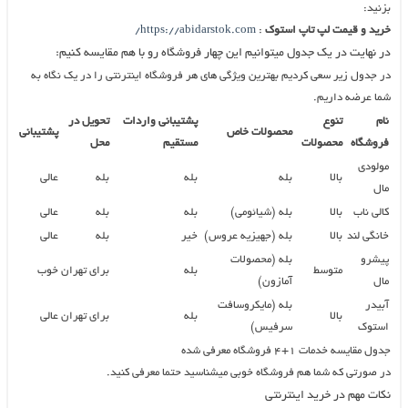
بزنید:
خرید و قیمت لپ تاپ استوک
:
https://abidarstok.com/
در نهایت در یک جدول میتوانیم این چهار فروشگاه رو با هم مقایسه کنیم:
در جدول زیر سعی کردیم بهترین ویژگی های هر فروشگاه اینترنتی را در یک نگاه به
شما عرضه داریم.
نام
تنوع
پشتیبانی واردات
تحویل در
محصولات خاص
پشتیبانی
فروشگاه
محصولات
مستقیم
محل
مولودی
بالا
بله
بله
بله
عالی
مال
کالی ناب
بالا
بله (شیائومی)
بله
بله
عالی
خانگی لند
بالا
بله (جهیزیه عروس)
خیر
بله
عالی
پیشرو
بله (محصولات
متوسط
بله
برای تهران
خوب
مال
آمازون)
آبیدر
بله (مایکروسافت
بالا
بله
برای تهران
عالی
استوک
سرفیس)
جدول مقایسه خدمات ۱+۴ فروشگاه معرفی شده
در صورتی که شما هم فروشگاه خوبی میشناسید حتما معرفی کنید.
نکات مهم در خرید اینترنتی