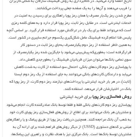
تاریخ انقضا وارد می‌کنید. در کلاه‌برداری به روش فیشینگ سارقان به شکلی کاربران
را فریب می‌دهند و آن‌ها را به یک صفحه جعلی پرداخت می‌کشانند.
مطرح شدن رمز یک‌بار مصرف یا همان رمز پویا راهکاری برای رسیدن به امنیت در
خدمات اینترنتی است. در مقابل رمز ثابت، رمز پویا قرار دارد و به معنای کلمه رمزی
است که می‌تواند فقط برای یک بار در تراکنش مورد استفاده قرار گیرد. بر اساس آنچه
پلیس فتا اعلام کرده فیشینگ عامل شکل‌گیری یک‌سوم جرائم سایبری در کشور است.
به همین خاطر استفاده از رمز دوم یکبارمصرف به‌جای رمز ثابت در دستور کار
قرارگرفته است؛ به‌طوری‌که پیش‌بینی می‌شود با جایگزین شده رمز یکبارمصرف از
سوی تمامی بانک‌ها می‌توان میزان قربانیان فیشینگ را به‌طورجدی کاهش داد.
با پویاسازی رمز دوم کارت‌های بانکی، احتمال سوء‌استفاده از کارت به شدت کاهش
می‌یابد و دارندگان کارت‌های بانکی می‌توانند به جای استفاده از یک رمز دوم ایستا
(ثابت)، در هر بار خرید اینترنتی یا پرداخت‌های نیازمند رمز دوم کارت، از رمز پویا که
بانک در اختیارشان قرار می‌دهد، استفاده کنند.
روش فعالسازی رمز پویا
برای خرید اینترنتی
پویاسازی رمز دوم کارت‌های بانکی فقط و فقط توسط بانک صادرکننده کارت انجام می‌شود
و مشتریان هر بانک می‌توانند برای اطلاع از روش‌های فعال‌سازی رمز پویای کارت خود
به شعب آن بانک مراجعه کنند. همچنین دریافت رمز پویا از طریق پیامک و یا راهکار‌های
مبتنی بر کد‌های دستوری (USSD) از دیگر روش‌های فراهم شده برای ارائه آن به
مشتریان توسط بانک‌ها است. بانک مرکزی نیز با هدف نظارت و راهبری این پیامک‌ها،