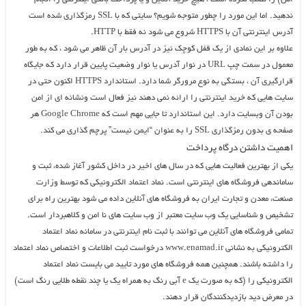
ندهید. اما این مورد را چطور متوجه شویم؟ سایتی که با SSL رمزگذاری شده است
آدرس اینترنتی آن با HTTPS شروع می شود نه فقط با HTTP.
علاوه بر این نمادی از یک قفل کوچک نیز در آدرس بار آن ظاهر می شود ، که به طور
معمول در سمت چپ URL در نوار آدرس یا نوار وضعیت پایین قرار دارد که جایگاه
قرارگیری آن ، بستگی به نوع مرورگر شما دارد. استاندارد HTTPS اکنون حتی در
سایت هایی که خرید اینترنتی را ارائه نمی دهند نیز فعال است ونشانه ای از امن
بودن آن وبسایت دارد. این استاندارد تا جایی مهم است که Google Chrome هر
صفحه ی بدون رمزگذاری SSL را به عنوان “ایمن نیست” پرچم گذاری می کند.
اهمیت داشتن درگاه پرداخت
یکی از بهترین فعالیت هایی که در سال های اخیر در داخل کشور آغاز شده، ثبت و
ساماندهی فروشگاه های اینترنتی است. نماد اعتماد الکترونیکی که توسط وزارت
صنعت، معدن و تجارت ایران به فروشگاه های آنلاین داده می شود بهترین راه برای
تشخیص و شناسایی یک وب سایت معتبر از وب سایت های نا امن و کلاهبردار است.
تمامی فروشگاه های آنلاین می توانند با ثبت نام اینترنتی در سامانه نماد اعتماد
الکترونیکی به نشانی www.enamad.ir درخواست ثبت اطلاعات و اختصاص نماد اعتماد
را داشته باشند. همچنین همه فروشگاه های مورد تایید می بایست نماد اعتماد
الکترونیکی را (که به صورت یک e آبی رنگ به همراه یک یا چند نقطه طلایی رنگ است)
در معرض دید بازدیدکنندگان قرار دهند.