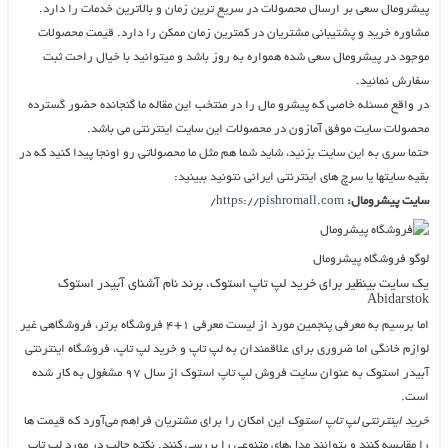
پیشرومال سعی بر ارسال محصولات در سریع ترین زمان و بالاترین خدمات را دارد.
مشاوره خرید و پشتیبانی مشتریان در کمترین زمان ممکن را دارد. قیمت محصولات
موجود در پیشرومال سعی شده همواره به روز باشد و میتوانید با خیال راحت ثبت
سفارش نمائید.
در واقع مسئله خاصی که پیشرو مال را در منتخب این مقاله ما گنجانده حضور گسترده
محصولات سایت موفق آمازون در محصولات این سایت اینترنتی می باشد.
حتما سری به این سایت بزنید، شاید شما هم مثل ما محصولاتی رو اونجا پیدا کنید که در
بقیه سایتها یا سرچ های اینترنتی ایرانی نتونید ببینید:
سایت پیشرومال:
https://pishromall.com/
لوگو فروشگاه پیشرومال
یک سایت بینظیر برای خرید لپ تاپ استوک، برند نام آشنای آبیدر استوک
Abidarstok
اما برسیم به معرفی پنجمین مورد از لیست معرفی ۱+۴ فروشگاه برتر، فروشگاهی غیر
لوازم خانگی اما ضروری برای علاقمندان به لپ تاپ و خرید لپ تاپ، فروشگاه اینترنتی
آبیدر استوک به عنوان سایت فروش لپ تاپ استوک از سال ٩٧ مشغول به کار شده
است.
خرید اینترنتی لپ تاپ استوک
این امکان را برای مشتریان فراهم می‌آورد که قیمت ها
را مقایسه کنند و بتوانند مدل‌های متنوعی را بررسی کنند. نکته جالب در مورد لپ تاپ