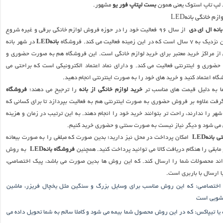
د لپ تاپ استوک یعنی همون
بست لپتاپ فور یو
مشهور.
م خانگی بانهLED
بانه ال ای دی
از سال ۹۶ فعالیت خود را در حوزه فروش لوازم خانگی برقی و غیره شروع
ن زمینه فعالیت می کند. فروشگاه
بانهLED
در شهر بانه
ی از مراکز خرید معتبر برای خرید لوازم خانگی است. این فروشگاه هم به صورت حضوری و
ضوری و اینترنتی فعالیت می کند. و دارای نماد اعتماد الکترونیکی است که براحتی می
گاه اعتماد کنید و خرید های خود را به صورت اینترنتی انجام دهید.
ها به دلیل قیمت های مناسب تر
خرید لوازم خانگی از بانه
را ترجیح می دهند؛
فروشگاه
فت علاوه بر فروش حضوری به صورت اینترنتی هم به فعالیت بپردازد تا برای کسانی که
شهر را ندارند، راحت تر بتوانند خرید خود را انجام دهند. به این ترتیب در زمان و هزینه
 می شود و دیگر نیاز نیست به صورت سنتی و حضوری خرید کنیم.
بانهLED
امکان پرداخت در محل نیز دارید؛ بدین صورت که مبلغی را به صورت بیعانه
مابقی را هنگام دریافت کالا می توانید پرداخت کنید. همچنین
فروشگاه بانهLED
به روش
اند محصولات شما را ارسال کند. که این روش ها بدین صورت می باشد، پیک اختصاصی،
 ارسال با باربری است.
 اختصاصی: که این روش مناسب برای وسایل بزرگ و سنگین مثل یخچال فریزر، ماشین
فشویی است
یا تیپاکس: که در این روش محصول شما بیمه می شود و کاملا سالم به شما تحویل داده می