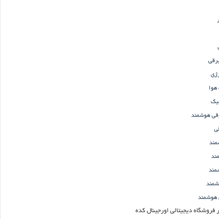
برقی
رژی
هوا
تیک
رقی هوشمند
ی
مند
ند
مند
شمند
 هوشمند
 فروشگاه دیجیتالی اورجینال کده