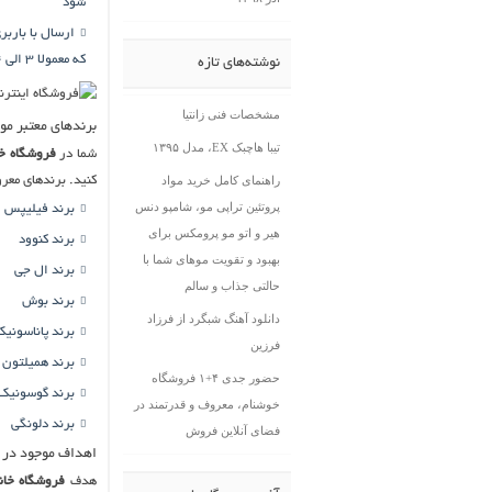
شود
ارسال با بارب
که معمولا ۳ الی ۴ روز طول می کشد
نوشته‌های تازه
مشخصات فنی زانتیا
برندهای معتبر مو
تیبا هاچبک EX، مدل ۱۳۹۵
شما در
فروشگاه خا
راهنمای کامل خرید مواد
کنید. برندهای معر
پروتئین تراپی مو، شامپو دنس
برند فیلیپس
هیر و اتو مو پرومکس برای
برند کنوود
بهبود و تقویت موهای شما با
برند ال جی
حالتی جذاب و سالم
برند بوش
دانلود آهنگ شبگرد از فرزاد
برند پاناسونیک
فرزین
برند همیلتون
حضور جدی ۴+۱ فروشگاه
برند گوسونیک
خوشنام، معروف و قدرتمند در
برند دلونگی
فضای آنلاین فروش
اهداف موجود در فرو
هدف
فروشگاه خان