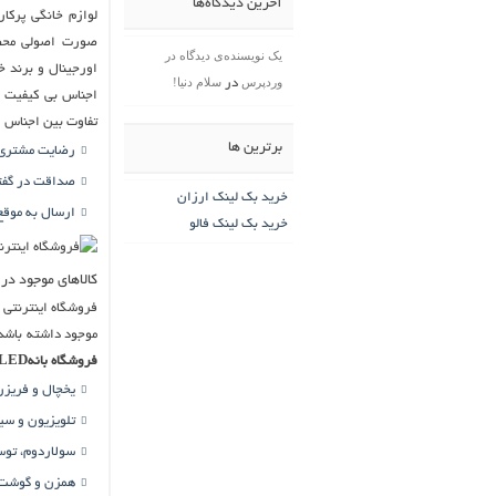
آخرین دیدگاه‌ها
لوازم خانگی پرکا
صورت اصولی محصول
یک نویسنده‌ی دیدگاه در
اورجینال و برند خ
وردپرس
سلام دنیا!
در
اجناس بی کیفیت و 
تفاوت بین اجناس ا
برترین ها
رضایت مشتری 
صداقت در گفت
خرید بک لینک ارزان
ارسال به موقع
خرید بک لینک فالو
کالاهای موجود در بان
فروشگاه اینترنتی
موجود داشته باشد.
فروشگاه بانهLED
یخچال و فریزر 
تلویزیون و سی
سولاردوم، توس
همزن و گوشت 