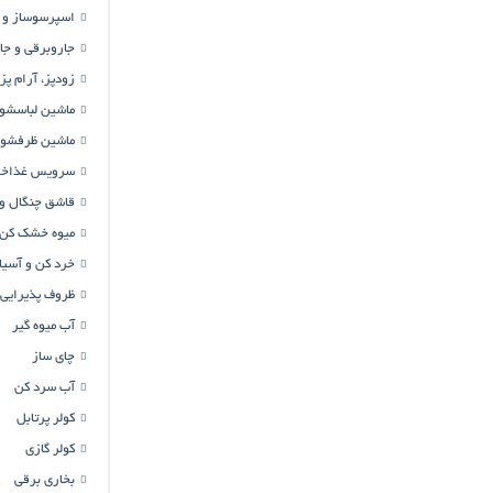
اسپرسوساز و ق
جاروبرقی و جا
زودپز، آرام پز 
ماشین لباسشو
ماشین ظرفشوی
سرویس غذاخو
قاشق چنگال و 
میوه خشک کن
خرد کن و آسیا
ظروف پذیرایی
آب میوه گیر
چای ساز
آب سرد کن
کولر پرتابل
کولر گازی
بخاری برقی