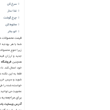
سرخ کن
غذا ساز
چرخ گوشت
مخلوط کن
اتو بخار
قیمت محصولات در با
شما با هر بودجه ا
زیرا تنوع محصولات
جدید و ارزان قیم
همچنین
فروشگاه ا
خود اعمال کند. تا 
فقط به این نکته 
شوید و سپس خرید خ
خواسته شده را طی 
عضویت می توانید ب
برای مراجعه به س
آدرس وبسایت بانه