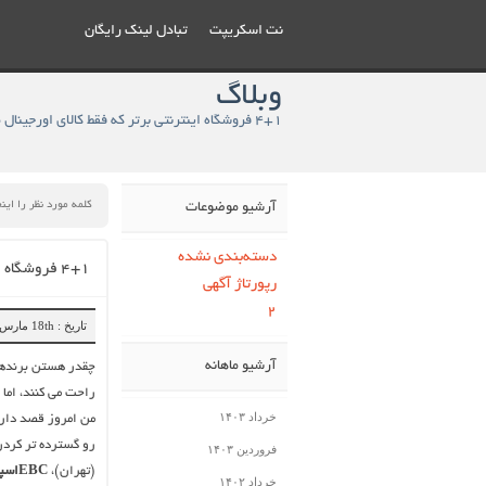
نت اسکریپت
تبادل لینک رایگان
وبلاگ
۴+۱ فروشگاه اینترنتی برتر که فقط کالای اورجینال میفروشند! - وبلاگ
آرشیو موضوعات
دسته‌بندی نشده
۴+۱ فروشگاه اینترنتی برتر که فقط کالای اورجینال میفروشند!
رپورتاژ آگهی
2
تاریخ : 18th مارس 2023
آرشیو ماهانه
چقدر هستن برندهای
راحت می کنند، اما
خرداد ۱۴۰۳
رو گسترده تر کردن
فروردین ۱۴۰۳
(تهران)،
EBCاسپورت
خرداد ۱۴۰۲