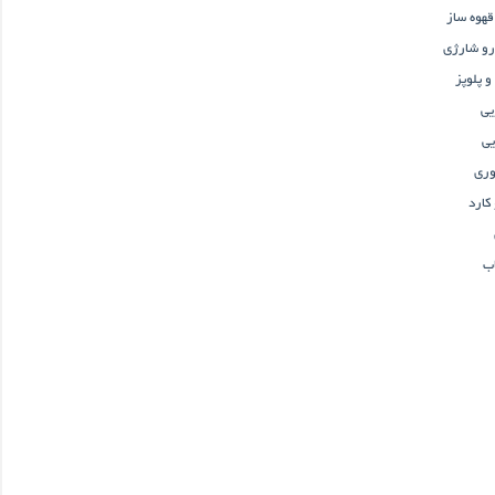
هوه ساز
رو شارژی
و پلوپز
یی
ی
ری
کارد
ب