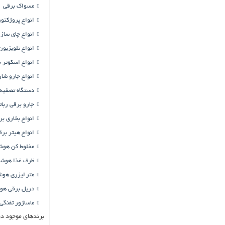
مسواک برقی
انواع پروژکتور
انواع چای ساز
انواع تلویزیون
انواع اسکوتر 
انواع جارو شا
دستگاه تصفیه 
جارو برقی ربا
انواع بخاری ب
انواع هیتر برق
مخلوط کن هوش
ظرف غذا هوشم
متر لیزری هوش
دریل برقی هو
ماساژور تفنگی
برندهای موجود در